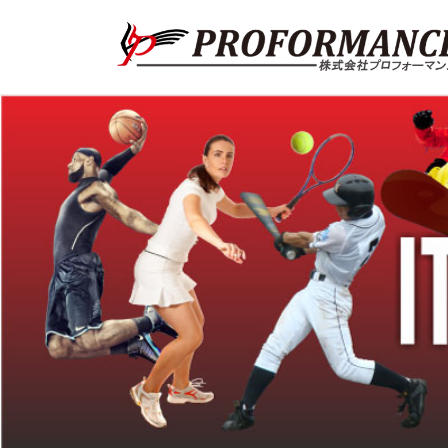
コ
ナ
ン
ビ
テ
ゲ
ン
ー
ツ
シ
へ
ョ
ス
ン
キ
に
ッ
移
プ
動